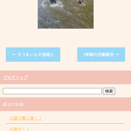
←
さつまいもの苗植え
1学期の活動報告
→
ブログトップ
最近の投稿
川遊び第二弾！！
川遊び！！