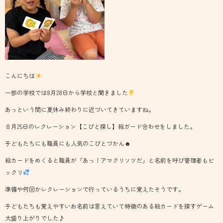
こんにちは
一部の学校では8月28日から学校と聞きました
あっという間に夏休み終わりに近づいてきていますね。
８月25日のレクレーション【こびと探し】絵ガード合わせをしました。
子どもたちにも職員にも人気のこびとづかん☻
絵カードをめくると職員が「あっ！アマクリソツだ」と名前を呼び管理者もビ
ックリ
準備や何回かレクレーションで行っているうちに覚えたそうです。
子どもたちも覚えやすいお名前は言えていて特徴のある絵カードを探すゲーム
大盛り上がりでした♪