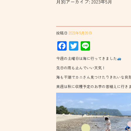
月別アーカイブ:
2023年5月
投稿日
2023年5月20日
Facebook
Twitter
Line
今週の土曜日は海に行ってきました
先日の雨も止んでいい天気！
海も干潮でカニさん見つけたりきれいな貝
来週は秋に収穫予定のお芋の苗植えに行き