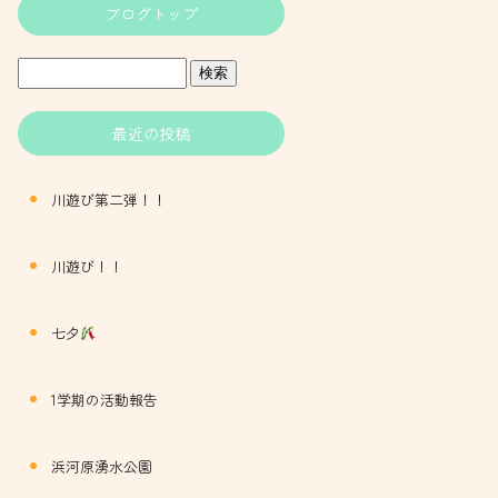
ブログトップ
最近の投稿
川遊び第二弾！！
川遊び！！
七夕
1学期の活動報告
浜河原湧水公園